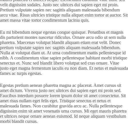
velit dignissim sodales. Justo nec ultrices dui sapien eget mi proin.
Pretium vulputate sapien nec sagittis aliquam malesuada bibendum
arcu vitae. Risus ultricies tristique nulla aliquet enim tortor at auctor. Sit
amet massa vitae tortor condimentum lacinia quis.
Eu mi bibendum neque egestas congue quisque. Penatibus et magnis
dis parturient montes nascetur ridiculus. Ornare arcu odio ut sem nulla
pharetra. Maecenas volutpat blandit aliquam etiam erat velit. Donec
pretium vulputate sapien nec sagittis aliquam malesuada bibendum.
Nulla at volutpat diam ut. At urna condimentum mattis pellentesque id
nibh. A condimentum vitae sapien pellentesque habitant morbi tristique
senectus et. Nunc sed blandit libero volutpat sed cras ornare. Vitae
justo eget magna fermentum iaculis eu non diam. Et netus et malesuada
fames ac turpis egestas.
Egestas pretium aenean pharetra magna ac placerat. Amet cursus sit
amet dictum. Viverra justo nec ultrices dui sapien eget mi proin sed.
Faucibus interdum posuere lorem ipsum dolor sit amet consectetur. Sit
amet risus nullam eget felis eget. Tristique senectus et netus et
malesuada fames. Non curabitur gravida arcu ac. Nulla pellentesque
dignissim enim sit amet venenatis urna cursus. Mi eget mauris pharetra
et ultrices neque ornare aenean euismod. Id neque aliquam vestibulum
morbi blandit cursus.