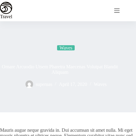
Skip
to
content
Travel
Waves
Ornare Arcuodio Utsem Pharetra Maecenas Volutpat Blandit
Aliquam
superuas
April 17, 2020
Waves
Mauris augue neque gravida in. Dui accumsan sit amet nulla. Mi eget
mauris pharetra et ultrices neque. Elementum curabitur vitae nunc sed